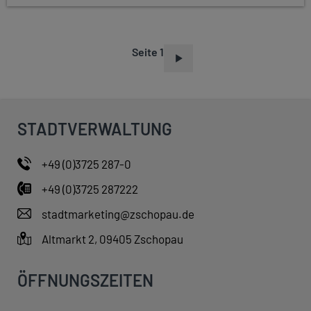
Seite 1
S
E
I
T
STADTVERWALTUNG
E
N
+49 (0)3725 287-0
N
+49 (0)3725 287222
U
M
stadtmarketing@zschopau.de
M
Altmarkt 2, 09405 Zschopau
E
R
ÖFFNUNGSZEITEN
I
E