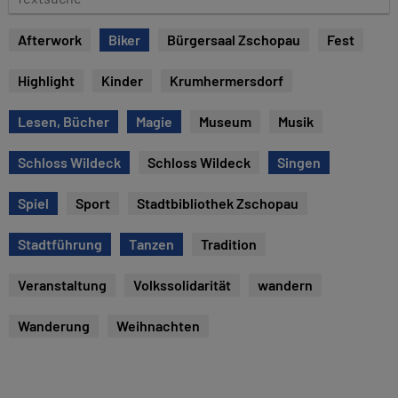
e
e
x
Afterwork
Biker
Bürgersaal Zschopau
Fest
t
s
Highlight
Kinder
Krumhermersdorf
u
c
Lesen, Bücher
Magie
Museum
Musik
h
e
Schloss Wildeck
Schloss Wildeck
Singen
Spiel
Sport
Stadtbibliothek Zschopau
Stadtführung
Tanzen
Tradition
Veranstaltung
Volkssolidarität
wandern
Wanderung
Weihnachten