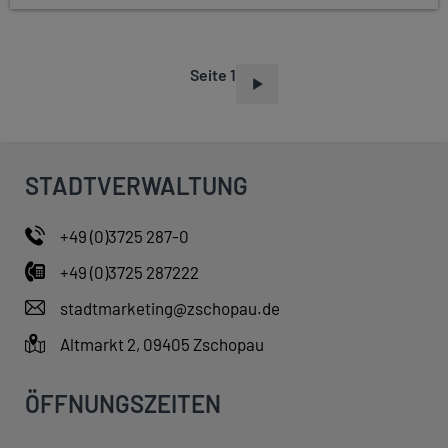
Seite 1
S
E
I
T
STADTVERWALTUNG
E
N
+49 (0)3725 287-0
N
+49 (0)3725 287222
U
M
stadtmarketing@zschopau.de
M
Altmarkt 2, 09405 Zschopau
E
R
ÖFFNUNGSZEITEN
I
E