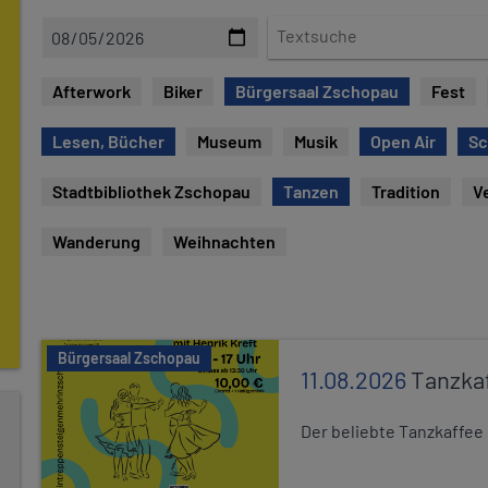
D
T
a
e
t
x
Afterwork
Biker
Bürgersaal Zschopau
Fest
e
t
s
Lesen, Bücher
Museum
Musik
Open Air
Sc
u
c
Stadtbibliothek Zschopau
Tanzen
Tradition
V
h
e
Wanderung
Weihnachten
Bürgersaal Zschopau
11.08.2026
Tanzka
Der beliebte Tanzkaffee