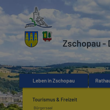
Zschopau - 
Leben in Zschopau
Rathau
Tourismus & Freizeit
Bürgersaal