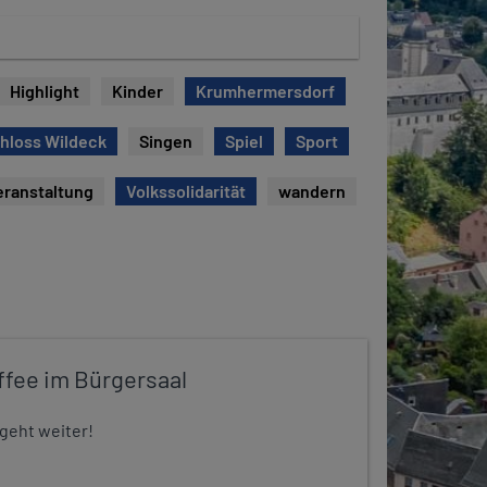
Highlight
Kinder
Krumhermersdorf
hloss Wildeck
Singen
Spiel
Sport
eranstaltung
Volkssolidarität
wandern
ffee im Bürgersaal
 geht weiter!