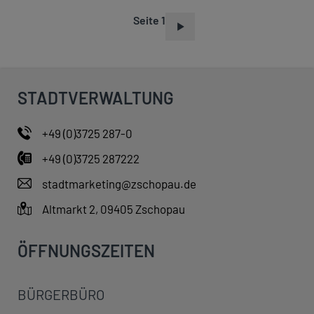
Seite 1
S
E
I
T
STADTVERWALTUNG
E
N
+49 (0)3725 287-0
N
+49 (0)3725 287222
U
M
stadtmarketing@zschopau.de
M
Altmarkt 2, 09405 Zschopau
E
R
ÖFFNUNGSZEITEN
I
E
BÜRGERBÜRO
R