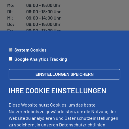
U
Mo:
09:00 - 15:00 Uhr
N
Di:
09:00 - 18:00 Uhr
G
Mi:
09:00 - 14:00 Uhr
Do:
09:00 - 15:00 Uhr
Fr:
09:00 - 13:00 Uhr
System Cookies
ÄMTER
Google Analytics Tracking
Mo:
09:00 - 12:00 Uhr
Di:
09:00 - 12:00 Uhr, 13:00 - 18:00 Uhr
EINSTELLUNGEN SPEICHERN
Mi:
geschlossen
Do:
09:00 - 12:00 Uhr, 13:00 - 15:00 Uhr
IHRE COOKIE EINSTELLUNGEN
Fr:
09:00 - 12:00 Uhr
zusätzliche Termine nach Vereinbarung
Diese Website nutzt Cookies, um das beste
Nutzererlebnis zu gewährleisten, um die Nutzung der
Website zu analysieren und Datenschutzeinstellungen
RECHTLICHES
zu speichern. In unseren Datenschutzrichtlinien