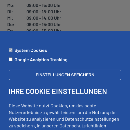
U
Mo:
09:00 - 15:00 Uhr
N
Di:
09:00 - 18:00 Uhr
G
Mi:
09:00 - 14:00 Uhr
Do:
09:00 - 15:00 Uhr
Fr:
09:00 - 13:00 Uhr
System Cookies
ÄMTER
Google Analytics Tracking
Mo:
09:00 - 12:00 Uhr
Di:
09:00 - 12:00 Uhr, 13:00 - 18:00 Uhr
EINSTELLUNGEN SPEICHERN
Mi:
geschlossen
Do:
09:00 - 12:00 Uhr, 13:00 - 15:00 Uhr
IHRE COOKIE EINSTELLUNGEN
Fr:
09:00 - 12:00 Uhr
zusätzliche Termine nach Vereinbarung
Diese Website nutzt Cookies, um das beste
Nutzererlebnis zu gewährleisten, um die Nutzung der
Website zu analysieren und Datenschutzeinstellungen
RECHTLICHES
zu speichern. In unseren Datenschutzrichtlinien