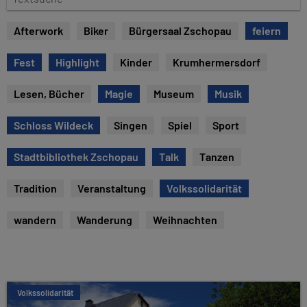
e
e
x
Afterwork
Biker
Bürgersaal Zschopau
feiern
t
s
Fest
Highlight
Kinder
Krumhermersdorf
u
c
Lesen, Bücher
Magie
Museum
Musik
h
e
Schloss Wildeck
Singen
Spiel
Sport
Stadtbibliothek Zschopau
Talk
Tanzen
Tradition
Veranstaltung
Volkssolidarität
wandern
Wanderung
Weihnachten
Volkssolidarität