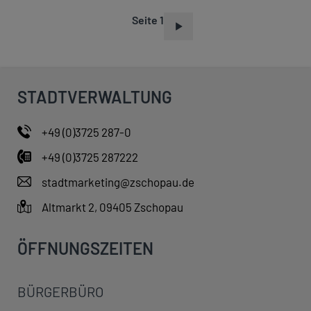
Seite 1
S
E
I
T
STADTVERWALTUNG
E
N
+49 (0)3725 287-0
N
+49 (0)3725 287222
U
M
stadtmarketing@zschopau.de
M
Altmarkt 2, 09405 Zschopau
E
R
ÖFFNUNGSZEITEN
I
E
BÜRGERBÜRO
R