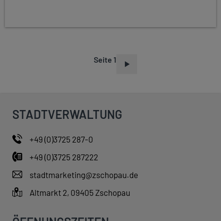
Seite 1
S
E
I
T
STADTVERWALTUNG
E
N
+49 (0)3725 287-0
N
+49 (0)3725 287222
U
M
stadtmarketing@zschopau.de
M
Altmarkt 2, 09405 Zschopau
E
R