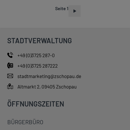
Seite 1
S
E
I
T
STADTVERWALTUNG
E
N
+49 (0)3725 287-0
N
+49 (0)3725 287222
U
M
stadtmarketing@zschopau.de
M
Altmarkt 2, 09405 Zschopau
E
R
ÖFFNUNGSZEITEN
I
E
BÜRGERBÜRO
R