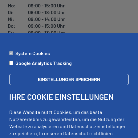
U
Mo:
09:00 - 15:00 Uhr
N
Di:
09:00 - 18:00 Uhr
G
Mi:
09:00 - 14:00 Uhr
Do:
09:00 - 15:00 Uhr
Fr:
09:00 - 13:00 Uhr
System Cookies
ÄMTER
Google Analytics Tracking
Mo:
09:00 - 12:00 Uhr
Di:
09:00 - 12:00 Uhr, 13:00 - 18:00 Uhr
EINSTELLUNGEN SPEICHERN
Mi:
geschlossen
Do:
09:00 - 12:00 Uhr, 13:00 - 15:00 Uhr
IHRE COOKIE EINSTELLUNGEN
Fr:
09:00 - 12:00 Uhr
zusätzliche Termine nach Vereinbarung
Diese Website nutzt Cookies, um das beste
Nutzererlebnis zu gewährleisten, um die Nutzung der
Website zu analysieren und Datenschutzeinstellungen
RECHTLICHES
zu speichern. In unseren Datenschutzrichtlinien