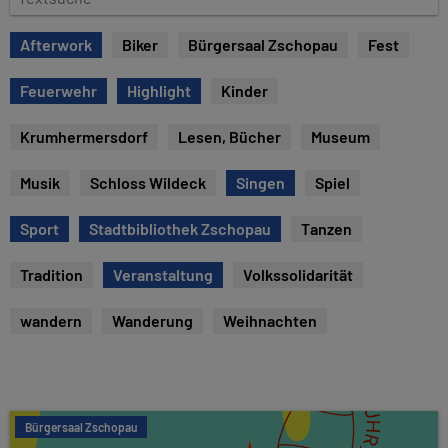
e
e
x
Afterwork
Biker
Bürgersaal Zschopau
Fest
t
s
Feuerwehr
Highlight
Kinder
u
c
Krumhermersdorf
Lesen, Bücher
Museum
h
e
Musik
Schloss Wildeck
Singen
Spiel
Sport
Stadtbibliothek Zschopau
Tanzen
Tradition
Veranstaltung
Volkssolidarität
wandern
Wanderung
Weihnachten
Bürgersaal Zschopau