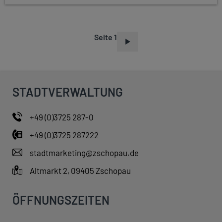
Seite 1
S
E
I
T
STADTVERWALTUNG
E
N
+49 (0)3725 287-0
N
+49 (0)3725 287222
U
M
stadtmarketing@zschopau.de
M
Altmarkt 2, 09405 Zschopau
E
R
ÖFFNUNGSZEITEN
I
E