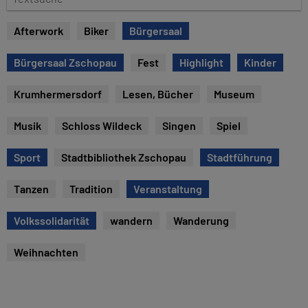
e
e
x
Afterwork
Biker
Bürgersaal
t
s
Bürgersaal Zschopau
Fest
Highlight
Kinder
u
c
Krumhermersdorf
Lesen, Bücher
Museum
h
e
Musik
Schloss Wildeck
Singen
Spiel
Sport
Stadtbibliothek Zschopau
Stadtführung
Tanzen
Tradition
Veranstaltung
Volkssolidarität
wandern
Wanderung
Weihnachten