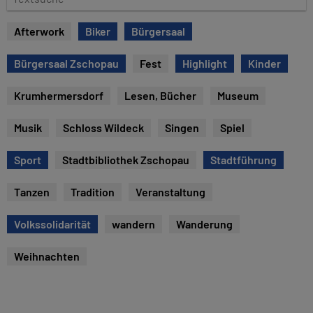
e
e
x
Afterwork
Biker
Bürgersaal
t
s
Bürgersaal Zschopau
Fest
Highlight
Kinder
u
c
Krumhermersdorf
Lesen, Bücher
Museum
h
e
Musik
Schloss Wildeck
Singen
Spiel
Sport
Stadtbibliothek Zschopau
Stadtführung
Tanzen
Tradition
Veranstaltung
Volkssolidarität
wandern
Wanderung
Weihnachten