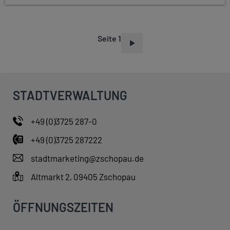
Seite 1
S
E
I
T
STADTVERWALTUNG
E
N
+49 (0)3725 287-0
N
+49 (0)3725 287222
U
M
stadtmarketing@zschopau.de
M
Altmarkt 2, 09405 Zschopau
E
R
ÖFFNUNGSZEITEN
I
E