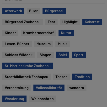
e
e
x
Afterwork
Biker
Bürgersaal
t
s
Bürgersaal Zschopau
Fest
Highlight
Kabarett
u
c
Kinder
Krumhermersdorf
Kultur
h
e
Lesen, Bücher
Museum
Musik
Schloss Wildeck
Singen
Spiel
Sport
St. Martinskirche Zschopau
Stadtbibliothek Zschopau
Tanzen
Tradition
Veranstaltung
Volkssolidarität
wandern
Wanderung
Weihnachten