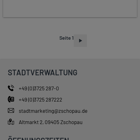
Seite 1
S
E
I
T
STADTVERWALTUNG
E
N
+49 (0)3725 287-0
N
+49 (0)3725 287222
U
M
stadtmarketing@zschopau.de
M
Altmarkt 2, 09405 Zschopau
E
R