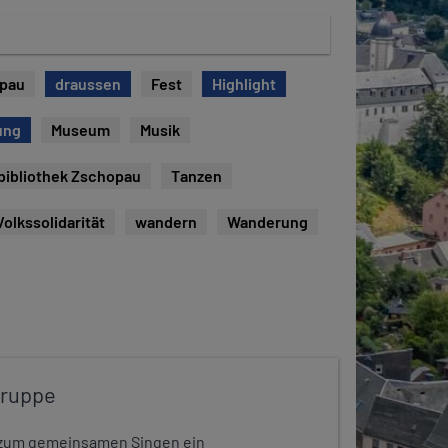
opau
draussen
Fest
Highlight
ung
Museum
Musik
bibliothek Zschopau
Tanzen
Volkssolidarität
wandern
Wanderung
gruppe
dt zum gemeinsamen Singen ein