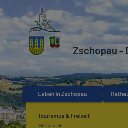
Zschopau - 
Leben in Zschopau
Rathau
Tourismus & Freizeit
Bürgersaal