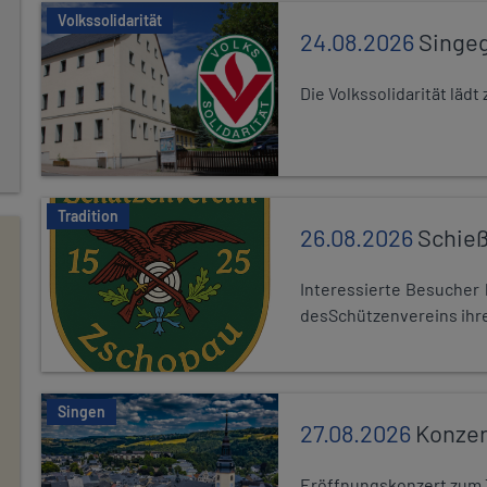
Volkssolidarität
24.08.2026
Singe
Die Volkssolidarität lä
Tradition
26.08.2026
Schieß
Interessierte Besuche
desSchützenvereins ihre
Singen
27.08.2026
Konzer
Eröffnungskonzert zum 