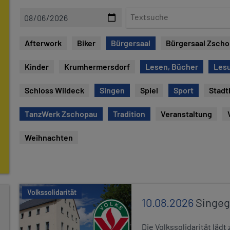
D
T
a
e
t
x
Afterwork
Biker
Bürgersaal
Bürgersaal Zsch
e
t
s
Kinder
Krumhermersdorf
Lesen, Bücher
Les
u
c
Schloss Wildeck
Singen
Spiel
Sport
Stadt
h
e
TanzWerk Zschopau
Tradition
Veranstaltung
Weihnachten
Volkssolidarität
10.08.2026
Singe
Die Volkssolidarität lä