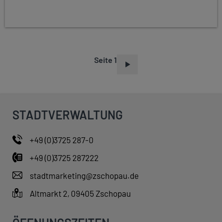
Seite 1
S
E
I
T
STADTVERWALTUNG
E
N
+49 (0)3725 287-0
N
+49 (0)3725 287222
U
M
stadtmarketing@zschopau.de
M
Altmarkt 2, 09405 Zschopau
E
R