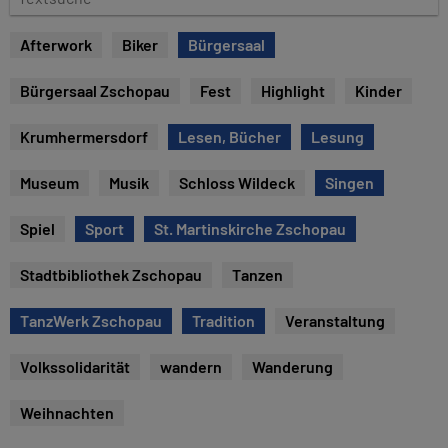
e
e
x
Afterwork
Biker
Bürgersaal
t
s
Bürgersaal Zschopau
Fest
Highlight
Kinder
u
c
Krumhermersdorf
Lesen, Bücher
Lesung
h
e
Museum
Musik
Schloss Wildeck
Singen
Spiel
Sport
St. Martinskirche Zschopau
Stadtbibliothek Zschopau
Tanzen
TanzWerk Zschopau
Tradition
Veranstaltung
Volkssolidarität
wandern
Wanderung
Weihnachten