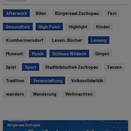
e
e
x
Afterwork
Biker
Bürgersaal Zschopau
Fest
t
s
Gesundheit
High Point
Highlight
Kinder
u
c
Krumhermersdorf
Lesen, Bücher
Lesung
h
e
Museum
Musik
Schloss Wildeck
Singen
Spiel
Sport
Stadtbibliothek Zschopau
Tanzen
Tradition
Veranstaltung
Volkssolidarität
wandern
Wanderung
Weihnachten
Bürgersaal Zschopau