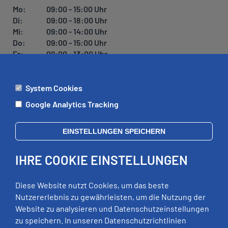
U
Mo:
09:00 - 15:00 Uhr
N
Di:
09:00 - 18:00 Uhr
G
Mi:
09:00 - 14:00 Uhr
Do:
09:00 - 15:00 Uhr
Fr:
09:00 - 13:00 Uhr
System Cookies
ÄMTER
Google Analytics Tracking
Mo:
09:00 - 12:00 Uhr
Di:
09:00 - 12:00 Uhr, 13:00 - 18:00 Uhr
EINSTELLUNGEN SPEICHERN
Mi:
geschlossen
Do:
09:00 - 12:00 Uhr, 13:00 - 15:00 Uhr
IHRE COOKIE EINSTELLUNGEN
Fr:
09:00 - 12:00 Uhr
zusätzliche Termine nach Vereinbarung
Diese Website nutzt Cookies, um das beste
Nutzererlebnis zu gewährleisten, um die Nutzung der
Website zu analysieren und Datenschutzeinstellungen
RECHTLICHES
zu speichern. In unseren Datenschutzrichtlinien