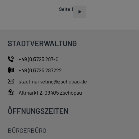
Seite 1
S
E
I
T
STADTVERWALTUNG
E
N
+49 (0)3725 287-0
N
+49 (0)3725 287222
U
M
stadtmarketing@zschopau.de
M
Altmarkt 2, 09405 Zschopau
E
R
ÖFFNUNGSZEITEN
I
E
BÜRGERBÜRO
R