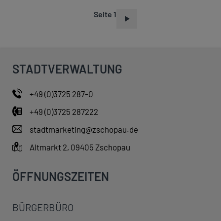
Seite 1
S
E
I
T
STADTVERWALTUNG
E
N
+49 (0)3725 287-0
N
+49 (0)3725 287222
U
M
stadtmarketing@zschopau.de
M
Altmarkt 2, 09405 Zschopau
E
R
ÖFFNUNGSZEITEN
I
E
BÜRGERBÜRO
R