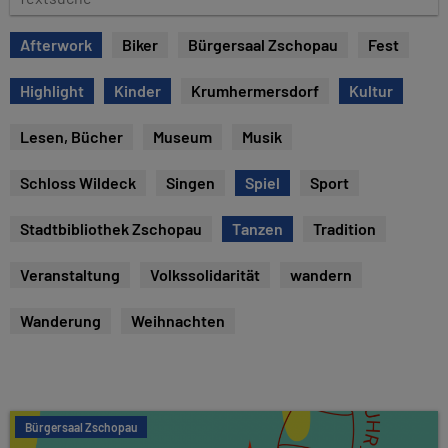
e
e
x
Afterwork
Biker
Bürgersaal Zschopau
Fest
t
s
Highlight
Kinder
Krumhermersdorf
Kultur
u
c
Lesen, Bücher
Museum
Musik
h
e
Schloss Wildeck
Singen
Spiel
Sport
Stadtbibliothek Zschopau
Tanzen
Tradition
Veranstaltung
Volkssolidarität
wandern
Wanderung
Weihnachten
Bürgersaal Zschopau