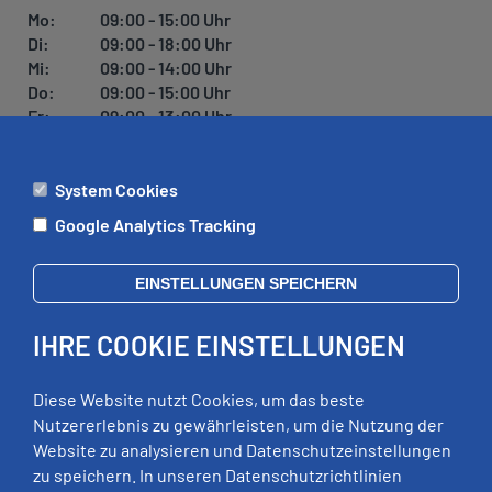
U
Mo:
09:00 - 15:00 Uhr
N
Di:
09:00 - 18:00 Uhr
G
Mi:
09:00 - 14:00 Uhr
Do:
09:00 - 15:00 Uhr
Fr:
09:00 - 13:00 Uhr
System Cookies
ÄMTER
Google Analytics Tracking
Mo:
09:00 - 12:00 Uhr
Di:
09:00 - 12:00 Uhr, 13:00 - 18:00 Uhr
EINSTELLUNGEN SPEICHERN
Mi:
geschlossen
Do:
09:00 - 12:00 Uhr, 13:00 - 15:00 Uhr
IHRE COOKIE EINSTELLUNGEN
Fr:
09:00 - 12:00 Uhr
zusätzliche Termine nach Vereinbarung
Diese Website nutzt Cookies, um das beste
Nutzererlebnis zu gewährleisten, um die Nutzung der
Website zu analysieren und Datenschutzeinstellungen
RECHTLICHES
zu speichern. In unseren Datenschutzrichtlinien