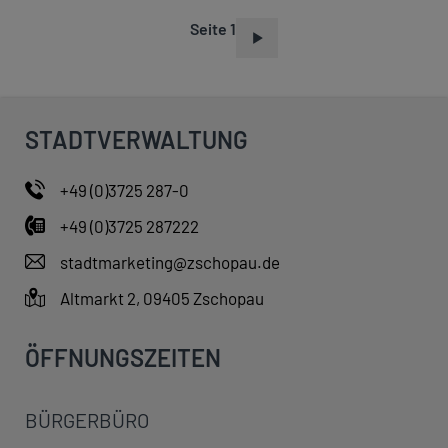
Seite 1
S
E
I
T
STADTVERWALTUNG
E
N
+49 (0)3725 287-0
N
+49 (0)3725 287222
U
M
stadtmarketing@zschopau.de
M
Altmarkt 2, 09405 Zschopau
E
R
ÖFFNUNGSZEITEN
I
E
BÜRGERBÜRO
R