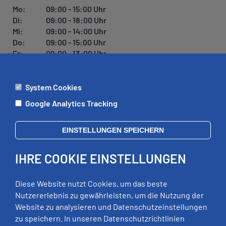
U
Mo:
09:00 - 15:00 Uhr
N
Di:
09:00 - 18:00 Uhr
G
Mi:
09:00 - 14:00 Uhr
Do:
09:00 - 15:00 Uhr
Fr:
09:00 - 13:00 Uhr
System Cookies
ÄMTER
Google Analytics Tracking
Mo:
09:00 - 12:00 Uhr
Di:
09:00 - 12:00 Uhr, 13:00 - 18:00 Uhr
EINSTELLUNGEN SPEICHERN
Mi:
geschlossen
Do:
09:00 - 12:00 Uhr, 13:00 - 15:00 Uhr
IHRE COOKIE EINSTELLUNGEN
Fr:
09:00 - 12:00 Uhr
zusätzliche Termine nach Vereinbarung
Diese Website nutzt Cookies, um das beste
Nutzererlebnis zu gewährleisten, um die Nutzung der
Website zu analysieren und Datenschutzeinstellungen
RECHTLICHES
zu speichern. In unseren Datenschutzrichtlinien