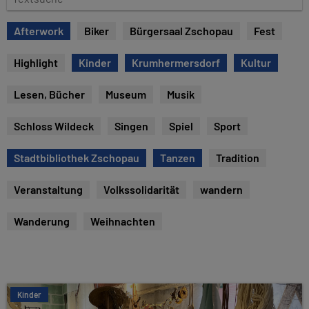
e
e
x
Afterwork
Biker
Bürgersaal Zschopau
Fest
t
s
Highlight
Kinder
Krumhermersdorf
Kultur
u
c
Lesen, Bücher
Museum
Musik
h
e
Schloss Wildeck
Singen
Spiel
Sport
Stadtbibliothek Zschopau
Tanzen
Tradition
Veranstaltung
Volkssolidarität
wandern
Wanderung
Weihnachten
Kinder