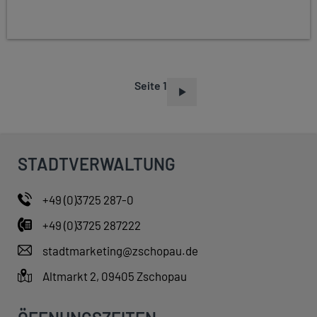
Seite 1
S
E
I
T
STADTVERWALTUNG
E
N
+49 (0)3725 287-0
N
+49 (0)3725 287222
U
M
stadtmarketing@zschopau.de
M
Altmarkt 2, 09405 Zschopau
E
R