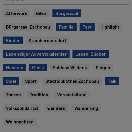
e
e
x
Afterwork
Biker
Bürgersaal
t
s
Bürgersaal Zschopau
Familie
Fest
Highlight
u
c
Kinder
Krumhermersdorf
h
e
Lebendiger Adventskalender
Lesen, Bücher
Museum
Musik
Schloss Wildeck
Singen
Spiel
Sport
Stadtbibliothek Zschopau
Talk
Tanzen
Tradition
Veranstaltung
Volkssolidarität
wandern
Wanderung
Weihnachten