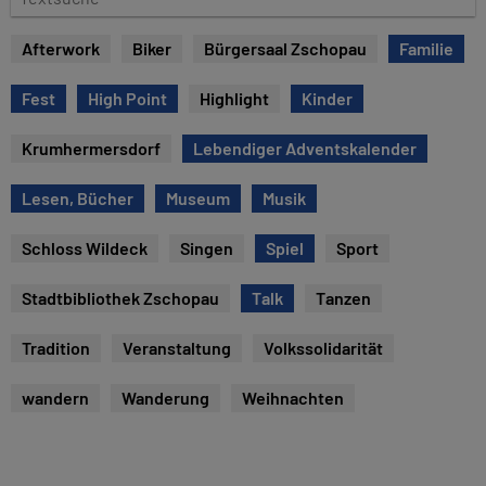
e
e
x
Afterwork
Biker
Bürgersaal Zschopau
Familie
t
s
Fest
High Point
Highlight
Kinder
u
c
Krumhermersdorf
Lebendiger Adventskalender
h
e
Lesen, Bücher
Museum
Musik
Schloss Wildeck
Singen
Spiel
Sport
Stadtbibliothek Zschopau
Talk
Tanzen
Tradition
Veranstaltung
Volkssolidarität
wandern
Wanderung
Weihnachten