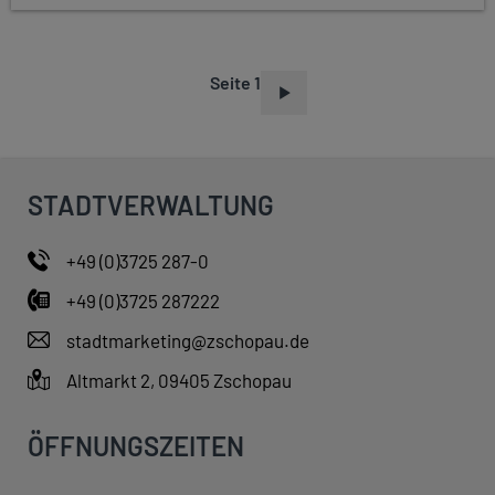
Seite 1
S
E
I
T
STADTVERWALTUNG
E
N
+49 (0)3725 287-0
N
+49 (0)3725 287222
U
M
stadtmarketing@zschopau.de
M
Altmarkt 2, 09405 Zschopau
E
R
ÖFFNUNGSZEITEN
I
E