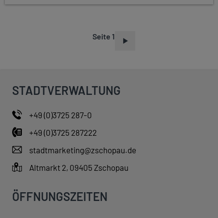
Seite 1
S
E
I
T
STADTVERWALTUNG
E
N
+49 (0)3725 287-0
N
+49 (0)3725 287222
U
M
stadtmarketing@zschopau.de
M
Altmarkt 2, 09405 Zschopau
E
R
ÖFFNUNGSZEITEN
I
E