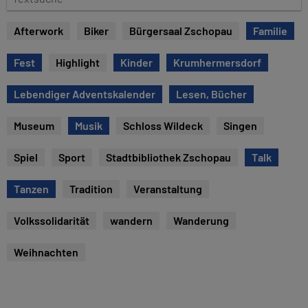
e
e
x
Afterwork
Biker
Bürgersaal Zschopau
Familie
t
s
Fest
Highlight
Kinder
Krumhermersdorf
u
c
Lebendiger Adventskalender
Lesen, Bücher
h
e
Museum
Musik
Schloss Wildeck
Singen
Spiel
Sport
Stadtbibliothek Zschopau
Talk
Tanzen
Tradition
Veranstaltung
Volkssolidarität
wandern
Wanderung
Weihnachten