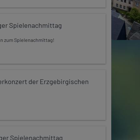
ger Spielenachmittag
 ein zum Spielenachmittag!
konzert der Erzgebirgischen
iger Spielenachmittag