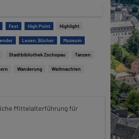
Fest
High Point
Highlight
lender
Lesen, Bücher
Museum
Stadtbibliothek Zschopau
Tanzen
ern
Wanderung
Weihnachten
iche Mittelalterführung für