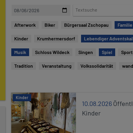
D
T
a
e
t
x
Afterwork
Biker
Bürgersaal Zschopau
Familie
e
t
s
Kinder
Krumhermersdorf
Lebendiger Adventska
u
c
Musik
Schloss Wildeck
Singen
Spiel
Sport
h
e
Tradition
Veranstaltung
Volkssolidarität
wand
Kinder
10.08.2026
Öffentl
Kinder