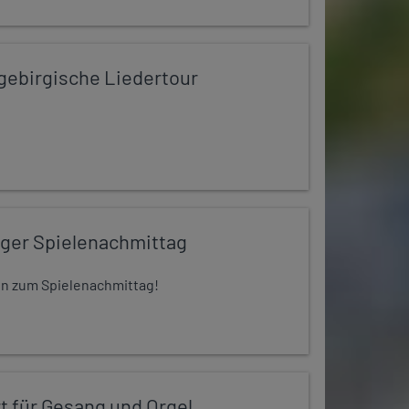
zgebirgische Liedertour
iger Spielenachmittag
 ein zum Spielenachmittag!
t für Gesang und Orgel