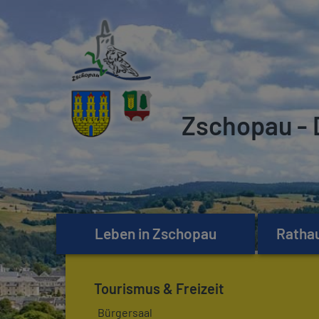
Zschopau - 
Leben in Zschopau
Rathau
Tourismus & Freizeit
Bürgersaal