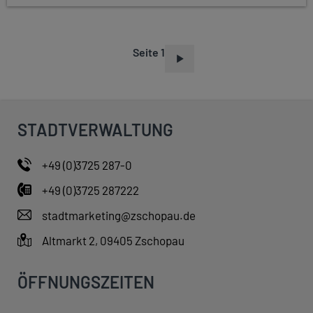
Seite 1
S
E
I
T
STADTVERWALTUNG
E
N
+49 (0)3725 287-0
N
+49 (0)3725 287222
U
M
stadtmarketing@zschopau.de
M
Altmarkt 2, 09405 Zschopau
E
R
ÖFFNUNGSZEITEN
I
E