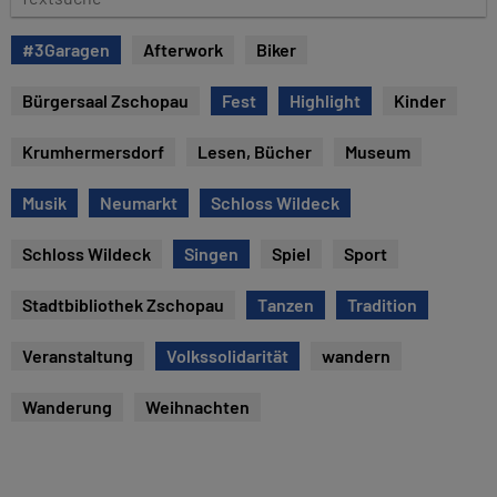
e
e
x
#3Garagen
Afterwork
Biker
t
s
Bürgersaal Zschopau
Fest
Highlight
Kinder
u
c
Krumhermersdorf
Lesen, Bücher
Museum
h
e
Musik
Neumarkt
Schloss Wildeck
Schloss Wildeck
Singen
Spiel
Sport
Stadtbibliothek Zschopau
Tanzen
Tradition
Veranstaltung
Volkssolidarität
wandern
Wanderung
Weihnachten