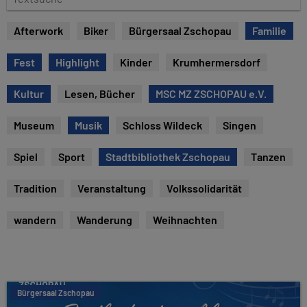
e
e
x
Afterwork
Biker
Bürgersaal Zschopau
Familie
t
s
Fest
Highlight
Kinder
Krumhermersdorf
u
c
Kultur
Lesen, Bücher
MSC MZ ZSCHOPAU e.V.
h
e
Museum
Musik
Schloss Wildeck
Singen
Spiel
Sport
Stadtbibliothek Zschopau
Tanzen
Tradition
Veranstaltung
Volkssolidarität
wandern
Wanderung
Weihnachten
Bürgersaal Zschopau