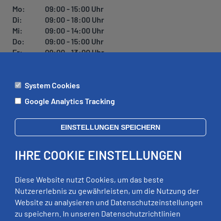
U
Mo:
09:00 - 15:00 Uhr
N
Di:
09:00 - 18:00 Uhr
G
Mi:
09:00 - 14:00 Uhr
Do:
09:00 - 15:00 Uhr
Fr:
09:00 - 13:00 Uhr
System Cookies
ÄMTER
Google Analytics Tracking
Mo:
09:00 - 12:00 Uhr
Di:
09:00 - 12:00 Uhr, 13:00 - 18:00 Uhr
EINSTELLUNGEN SPEICHERN
Mi:
geschlossen
Do:
09:00 - 12:00 Uhr, 13:00 - 15:00 Uhr
IHRE COOKIE EINSTELLUNGEN
Fr:
09:00 - 12:00 Uhr
zusätzliche Termine nach Vereinbarung
Diese Website nutzt Cookies, um das beste
Nutzererlebnis zu gewährleisten, um die Nutzung der
Website zu analysieren und Datenschutzeinstellungen
RECHTLICHES
zu speichern. In unseren Datenschutzrichtlinien