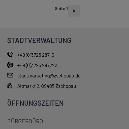
Seite 1
S
E
I
T
STADTVERWALTUNG
E
N
+49 (0)3725 287-0
N
+49 (0)3725 287222
U
M
stadtmarketing@zschopau.de
M
Altmarkt 2, 09405 Zschopau
E
R
ÖFFNUNGSZEITEN
I
E
BÜRGERBÜRO
R