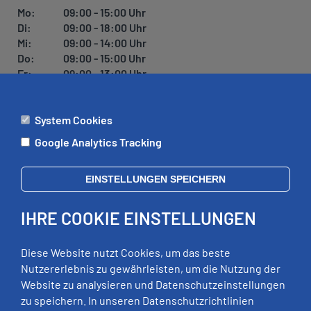
U
Mo:
09:00 - 15:00 Uhr
N
Di:
09:00 - 18:00 Uhr
G
Mi:
09:00 - 14:00 Uhr
Do:
09:00 - 15:00 Uhr
Fr:
09:00 - 13:00 Uhr
System Cookies
ÄMTER
Google Analytics Tracking
Mo:
09:00 - 12:00 Uhr
Di:
09:00 - 12:00 Uhr, 13:00 - 18:00 Uhr
EINSTELLUNGEN SPEICHERN
Mi:
geschlossen
Do:
09:00 - 12:00 Uhr, 13:00 - 15:00 Uhr
IHRE COOKIE EINSTELLUNGEN
Fr:
09:00 - 12:00 Uhr
zusätzliche Termine nach Vereinbarung
Diese Website nutzt Cookies, um das beste
Nutzererlebnis zu gewährleisten, um die Nutzung der
Website zu analysieren und Datenschutzeinstellungen
RECHTLICHES
zu speichern. In unseren Datenschutzrichtlinien