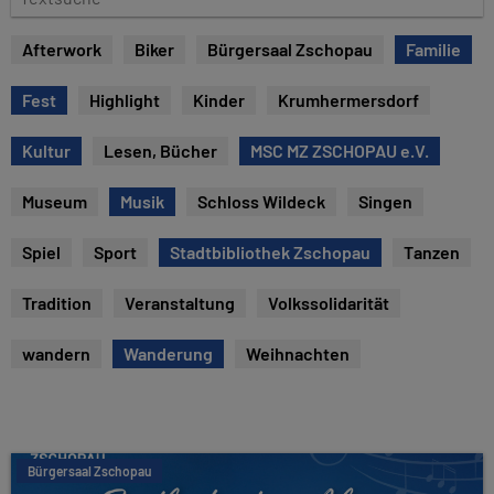
e
e
x
Afterwork
Biker
Bürgersaal Zschopau
Familie
t
s
Fest
Highlight
Kinder
Krumhermersdorf
u
c
Kultur
Lesen, Bücher
MSC MZ ZSCHOPAU e.V.
h
e
Museum
Musik
Schloss Wildeck
Singen
Spiel
Sport
Stadtbibliothek Zschopau
Tanzen
Tradition
Veranstaltung
Volkssolidarität
wandern
Wanderung
Weihnachten
Bürgersaal Zschopau