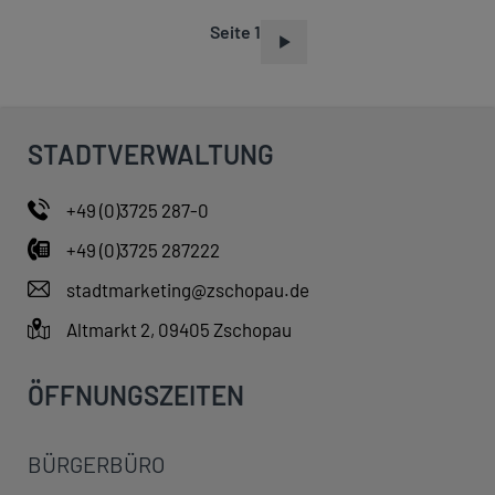
Seite 1
S
E
I
T
STADTVERWALTUNG
E
N
+49 (0)3725 287-0
N
+49 (0)3725 287222
U
M
stadtmarketing@zschopau.de
M
Altmarkt 2, 09405 Zschopau
E
R
ÖFFNUNGSZEITEN
I
E
BÜRGERBÜRO
R