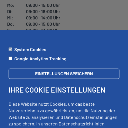
U
Mo:
09:00 - 15:00 Uhr
N
Di:
09:00 - 18:00 Uhr
G
Mi:
09:00 - 14:00 Uhr
Do:
09:00 - 15:00 Uhr
Fr:
09:00 - 13:00 Uhr
System Cookies
ÄMTER
Google Analytics Tracking
Mo:
09:00 - 12:00 Uhr
Di:
09:00 - 12:00 Uhr, 13:00 - 18:00 Uhr
EINSTELLUNGEN SPEICHERN
Mi:
geschlossen
Do:
09:00 - 12:00 Uhr, 13:00 - 15:00 Uhr
IHRE COOKIE EINSTELLUNGEN
Fr:
09:00 - 12:00 Uhr
zusätzliche Termine nach Vereinbarung
Diese Website nutzt Cookies, um das beste
Nutzererlebnis zu gewährleisten, um die Nutzung der
Website zu analysieren und Datenschutzeinstellungen
RECHTLICHES
zu speichern. In unseren Datenschutzrichtlinien