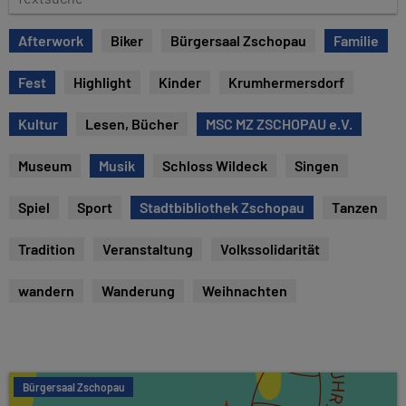
e
e
x
Afterwork
Biker
Bürgersaal Zschopau
Familie
t
s
Fest
Highlight
Kinder
Krumhermersdorf
u
c
Kultur
Lesen, Bücher
MSC MZ ZSCHOPAU e.V.
h
e
Museum
Musik
Schloss Wildeck
Singen
Spiel
Sport
Stadtbibliothek Zschopau
Tanzen
Tradition
Veranstaltung
Volkssolidarität
wandern
Wanderung
Weihnachten
Bürgersaal Zschopau