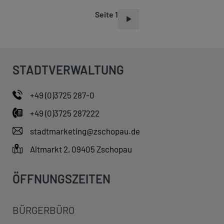
Seite 1
S
E
I
T
STADTVERWALTUNG
E
N
+49 (0)3725 287-0
N
+49 (0)3725 287222
U
M
stadtmarketing@zschopau.de
M
Altmarkt 2, 09405 Zschopau
E
R
ÖFFNUNGSZEITEN
I
E
BÜRGERBÜRO
R