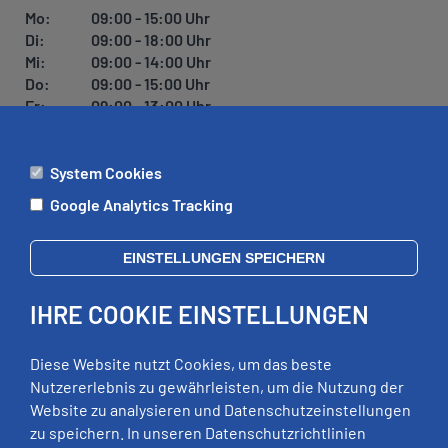
U
Mo:
09:00 - 15:00 Uhr
N
Di:
09:00 - 18:00 Uhr
G
Mi:
09:00 - 14:00 Uhr
Do:
09:00 - 15:00 Uhr
Fr:
09:00 - 13:00 Uhr
System Cookies
ÄMTER
Google Analytics Tracking
Mo:
09:00 - 12:00 Uhr
Di:
09:00 - 12:00 Uhr, 13:00 - 18:00 Uhr
EINSTELLUNGEN SPEICHERN
Mi:
geschlossen
Do:
09:00 - 12:00 Uhr, 13:00 - 15:00 Uhr
IHRE COOKIE EINSTELLUNGEN
Fr:
09:00 - 12:00 Uhr
zusätzliche Termine nach Vereinbarung
Diese Website nutzt Cookies, um das beste
Nutzererlebnis zu gewährleisten, um die Nutzung der
Website zu analysieren und Datenschutzeinstellungen
RECHTLICHES
zu speichern. In unseren Datenschutzrichtlinien