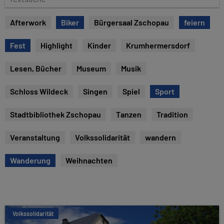
e
e
x
Afterwork
Biker
Bürgersaal Zschopau
feiern
t
s
Fest
Highlight
Kinder
Krumhermersdorf
u
c
Lesen, Bücher
Museum
Musik
h
e
Schloss Wildeck
Singen
Spiel
Sport
Stadtbibliothek Zschopau
Tanzen
Tradition
Veranstaltung
Volkssolidarität
wandern
Wanderung
Weihnachten
Volkssolidarität