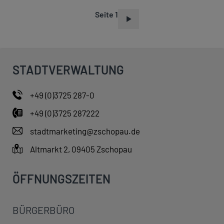
Seite 1
S
E
I
T
STADTVERWALTUNG
E
N
+49 (0)3725 287-0
N
+49 (0)3725 287222
U
M
stadtmarketing@zschopau.de
M
Altmarkt 2, 09405 Zschopau
E
R
ÖFFNUNGSZEITEN
I
E
BÜRGERBÜRO
R