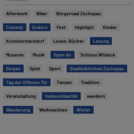
e
e
x
Afterwork
Biker
Bürgersaal Zschopau
t
s
Comedy
Enduro
Fest
Highlight
Kinder
u
c
Krumhermersdorf
Lesen, Bücher
Lesung
h
e
Museum
Musik
Open Air
Schloss Wildeck
Singen
Spiel
Sport
Stadtbibliothek Zschopau
Tag der Offenen Tür
Tanzen
Tradition
Veranstaltung
Volkssolidarität
wandern
Wanderung
Weihnachten
Winter