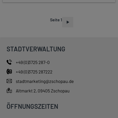
Seite 1
S
E
I
T
STADTVERWALTUNG
E
N
+49 (0)3725 287-0
N
+49 (0)3725 287222
U
M
stadtmarketing@zschopau.de
M
Altmarkt 2, 09405 Zschopau
E
R
ÖFFNUNGSZEITEN
I
E