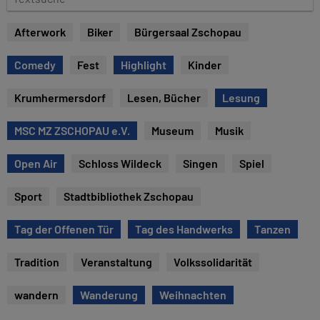
e
e
x
Afterwork
Biker
Bürgersaal Zschopau
t
s
Comedy
Fest
Highlight
Kinder
u
c
Krumhermersdorf
Lesen, Bücher
Lesung
h
e
MSC MZ ZSCHOPAU e.V.
Museum
Musik
Open Air
Schloss Wildeck
Singen
Spiel
Sport
Stadtbibliothek Zschopau
Tag der Offenen Tür
Tag des Handwerks
Tanzen
Tradition
Veranstaltung
Volkssolidarität
wandern
Wanderung
Weihnachten