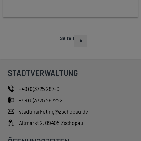
Seite 1
S
E
I
T
STADTVERWALTUNG
E
N
+49 (0)3725 287-0
N
+49 (0)3725 287222
U
M
stadtmarketing@zschopau.de
M
Altmarkt 2, 09405 Zschopau
E
R