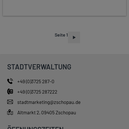
Seite 1
S
E
I
T
STADTVERWALTUNG
E
N
+49 (0)3725 287-0
N
+49 (0)3725 287222
U
M
stadtmarketing@zschopau.de
M
Altmarkt 2, 09405 Zschopau
E
R