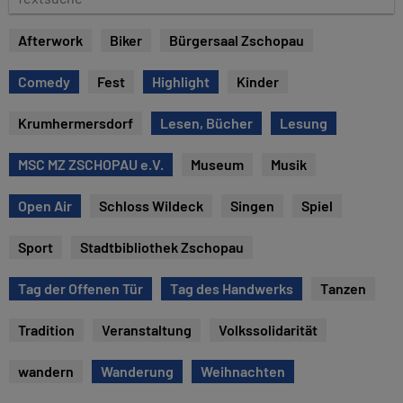
e
e
x
Afterwork
Biker
Bürgersaal Zschopau
t
s
Comedy
Fest
Highlight
Kinder
u
c
Krumhermersdorf
Lesen, Bücher
Lesung
h
e
MSC MZ ZSCHOPAU e.V.
Museum
Musik
Open Air
Schloss Wildeck
Singen
Spiel
Sport
Stadtbibliothek Zschopau
Tag der Offenen Tür
Tag des Handwerks
Tanzen
Tradition
Veranstaltung
Volkssolidarität
wandern
Wanderung
Weihnachten