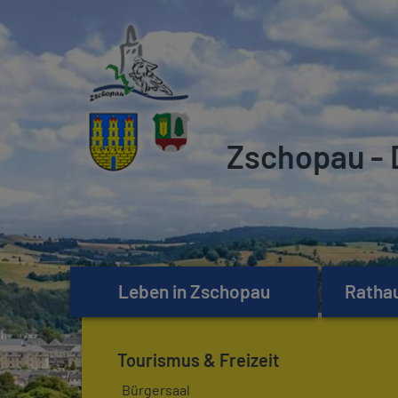
Zschopau - 
Leben in Zschopau
Rathau
Tourismus & Freizeit
Bürgersaal