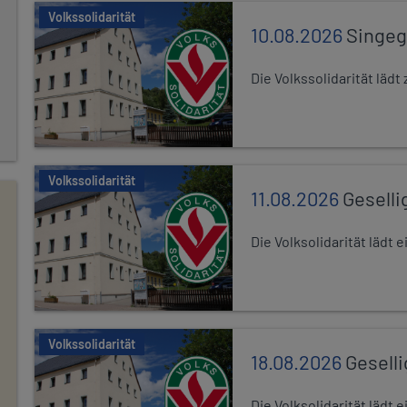
Volkssolidarität
10.08.2026
Singe
Die Volkssolidarität lä
Volkssolidarität
11.08.2026
Geselli
Die Volksolidarität lädt
Volkssolidarität
18.08.2026
Gesell
Die Volksolidarität lädt