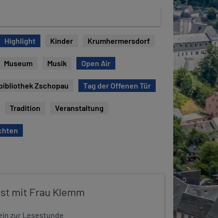
Highlight
Kinder
Krumhermersdorf
Museum
Musik
Open Air
bibliothek Zschopau
Tag der Offenen Tür
Tradition
Veranstaltung
chten
st mit Frau Klemm
t ein zur Lesestunde