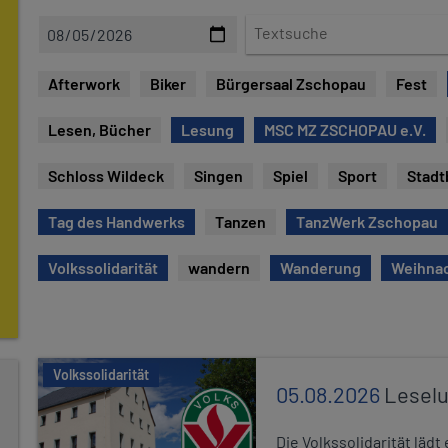
D
T
a
e
t
x
Afterwork
Biker
Bürgersaal Zschopau
Fest
e
t
s
Lesen, Bücher
Lesung
MSC MZ ZSCHOPAU e.V.
u
c
Schloss Wildeck
Singen
Spiel
Sport
Stadt
h
e
Tag des Handwerks
Tanzen
TanzWerk Zschopau
Volkssolidarität
wandern
Wanderung
Weihna
Volkssolidarität
05.08.2026
Leselu
Die Volkssolidarität läd