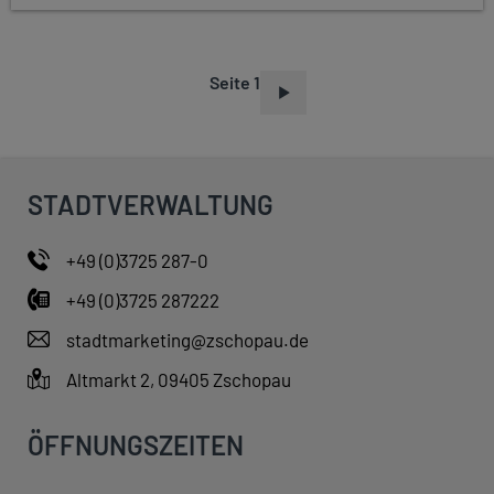
Seite 1
S
E
I
T
STADTVERWALTUNG
E
N
+49 (0)3725 287-0
N
+49 (0)3725 287222
U
M
stadtmarketing@zschopau.de
M
Altmarkt 2, 09405 Zschopau
E
R
ÖFFNUNGSZEITEN
I
E