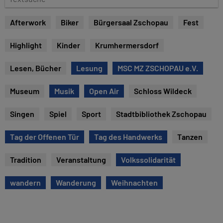
e
e
x
Afterwork
Biker
Bürgersaal Zschopau
Fest
t
s
Highlight
Kinder
Krumhermersdorf
u
c
Lesen, Bücher
Lesung
MSC MZ ZSCHOPAU e.V.
h
e
Museum
Musik
Open Air
Schloss Wildeck
Singen
Spiel
Sport
Stadtbibliothek Zschopau
Tag der Offenen Tür
Tag des Handwerks
Tanzen
Tradition
Veranstaltung
Volkssolidarität
wandern
Wanderung
Weihnachten