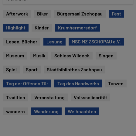
e
e
x
Afterwork
Biker
Bürgersaal Zschopau
Fest
t
s
Highlight
Kinder
Krumhermersdorf
u
c
Lesen, Bücher
Lesung
MSC MZ ZSCHOPAU e.V.
h
e
Museum
Musik
Schloss Wildeck
Singen
Spiel
Sport
Stadtbibliothek Zschopau
Tag der Offenen Tür
Tag des Handwerks
Tanzen
Tradition
Veranstaltung
Volkssolidarität
wandern
Wanderung
Weihnachten