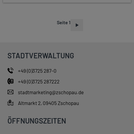
Seite 1
S
E
I
T
STADTVERWALTUNG
E
N
+49 (0)3725 287-0
N
+49 (0)3725 287222
U
M
stadtmarketing@zschopau.de
M
Altmarkt 2, 09405 Zschopau
E
R
ÖFFNUNGSZEITEN
I
E