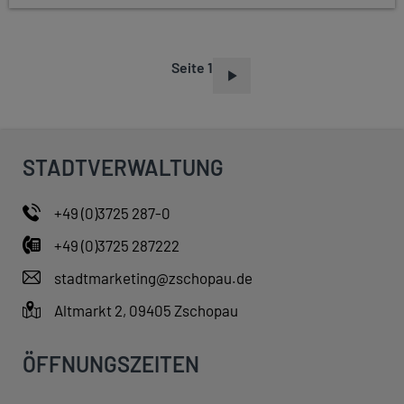
Seite 1
S
E
I
T
STADTVERWALTUNG
E
N
+49 (0)3725 287-0
N
+49 (0)3725 287222
U
M
stadtmarketing@zschopau.de
M
Altmarkt 2, 09405 Zschopau
E
R
ÖFFNUNGSZEITEN
I
E