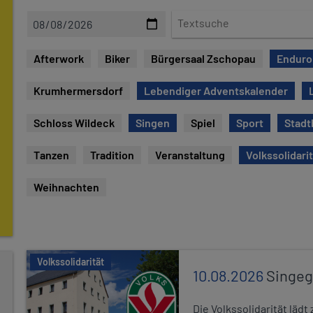
D
T
a
e
t
x
Afterwork
Biker
Bürgersaal Zschopau
Enduro
e
t
s
Krumhermersdorf
Lebendiger Adventskalender
u
c
Schloss Wildeck
Singen
Spiel
Sport
Stadt
h
e
Tanzen
Tradition
Veranstaltung
Volkssolidari
Weihnachten
Volkssolidarität
10.08.2026
Singe
Die Volkssolidarität lä