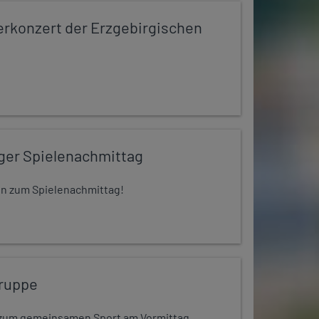
konzert der Erzgebirgischen
iger Spielenachmittag
 ein zum Spielenachmittag!
ruppe
dt zum gemeinsamen Sport am Vormittag