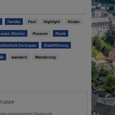
Familie
Fest
Highlight
Kinder
Lesen, Bücher
Museum
Musik
bibliothek Zschopau
Stadtführung
tät
wandern
Wanderung
gruppe
dt zum gemeinsamen Singen ein