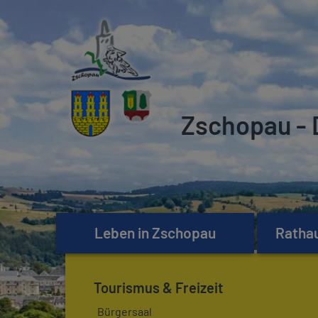
Zschopau - 
Leben in Zschopau
Rathau
Tourismus & Freizeit
Bürgersaal