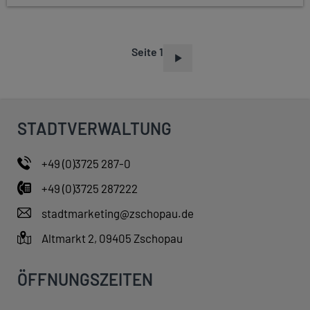
Seite 1
S
E
I
T
STADTVERWALTUNG
E
N
+49 (0)3725 287-0
N
+49 (0)3725 287222
U
M
stadtmarketing@zschopau.de
M
Altmarkt 2, 09405 Zschopau
E
R
ÖFFNUNGSZEITEN
I
E