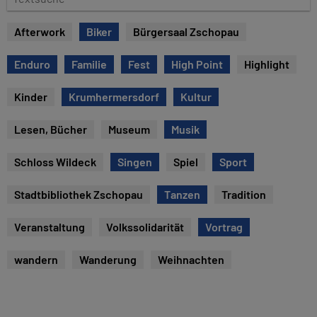
e
e
x
Afterwork
Biker
Bürgersaal Zschopau
t
s
Enduro
Familie
Fest
High Point
Highlight
u
c
Kinder
Krumhermersdorf
Kultur
h
e
Lesen, Bücher
Museum
Musik
Schloss Wildeck
Singen
Spiel
Sport
Stadtbibliothek Zschopau
Tanzen
Tradition
Veranstaltung
Volkssolidarität
Vortrag
wandern
Wanderung
Weihnachten