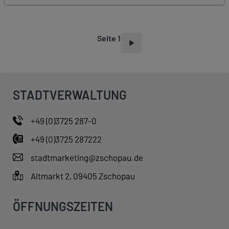
Seite 1
S
E
I
T
STADTVERWALTUNG
E
N
+49 (0)3725 287-0
N
+49 (0)3725 287222
U
M
stadtmarketing@zschopau.de
M
Altmarkt 2, 09405 Zschopau
E
R
ÖFFNUNGSZEITEN
I
E