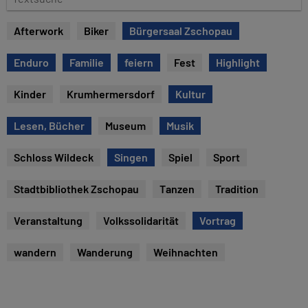
e
e
x
Afterwork
Biker
Bürgersaal Zschopau
t
s
Enduro
Familie
feiern
Fest
Highlight
u
c
Kinder
Krumhermersdorf
Kultur
h
e
Lesen, Bücher
Museum
Musik
Schloss Wildeck
Singen
Spiel
Sport
Stadtbibliothek Zschopau
Tanzen
Tradition
Veranstaltung
Volkssolidarität
Vortrag
wandern
Wanderung
Weihnachten