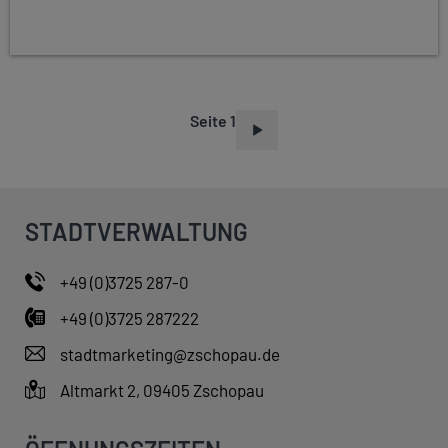
Seite 1
S
E
I
T
STADTVERWALTUNG
E
N
+49 (0)3725 287-0
N
+49 (0)3725 287222
U
M
stadtmarketing@zschopau.de
M
Altmarkt 2, 09405 Zschopau
E
R