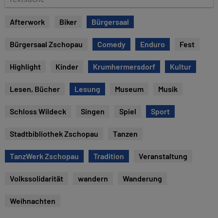
e
e
x
Afterwork
Biker
Bürgersaal
t
s
Bürgersaal Zschopau
Comedy
Enduro
Fest
u
c
Highlight
Kinder
Krumhermersdorf
Kultur
h
e
Lesen, Bücher
Lesung
Museum
Musik
Schloss Wildeck
Singen
Spiel
Sport
Stadtbibliothek Zschopau
Tanzen
TanzWerk Zschopau
Tradition
Veranstaltung
Volkssolidarität
wandern
Wanderung
Weihnachten