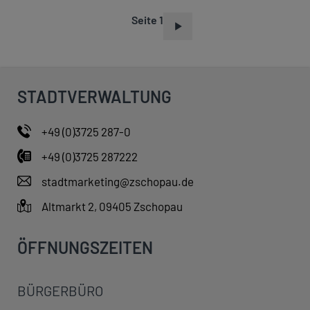
Seite 1
S
E
I
T
STADTVERWALTUNG
E
N
+49 (0)3725 287-0
N
+49 (0)3725 287222
U
M
stadtmarketing@zschopau.de
M
Altmarkt 2, 09405 Zschopau
E
R
ÖFFNUNGSZEITEN
I
E
BÜRGERBÜRO
R