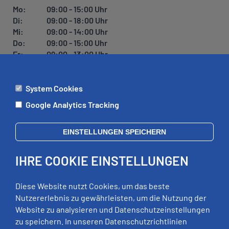
U
Mo:
09:00 - 15:00 Uhr
N
Di:
09:00 - 18:00 Uhr
G
Mi:
09:00 - 14:00 Uhr
Do:
09:00 - 15:00 Uhr
Fr:
09:00 - 13:00 Uhr
System Cookies
ÄMTER
Google Analytics Tracking
Mo:
09:00 - 12:00 Uhr
Di:
09:00 - 12:00 Uhr, 13:00 - 18:00 Uhr
EINSTELLUNGEN SPEICHERN
Mi:
geschlossen
Do:
09:00 - 12:00 Uhr, 13:00 - 15:00 Uhr
IHRE COOKIE EINSTELLUNGEN
Fr:
09:00 - 12:00 Uhr
zusätzliche Termine nach Vereinbarung
Diese Website nutzt Cookies, um das beste
Nutzererlebnis zu gewährleisten, um die Nutzung der
Website zu analysieren und Datenschutzeinstellungen
RECHTLICHES
zu speichern. In unseren Datenschutzrichtlinien