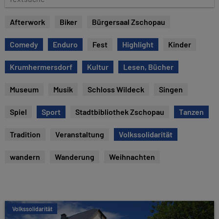
e
e
x
Afterwork
Biker
Bürgersaal Zschopau
t
s
Comedy
Enduro
Fest
Highlight
Kinder
u
c
Krumhermersdorf
Kultur
Lesen, Bücher
h
e
Museum
Musik
Schloss Wildeck
Singen
Spiel
Sport
Stadtbibliothek Zschopau
Tanzen
Tradition
Veranstaltung
Volkssolidarität
wandern
Wanderung
Weihnachten
Volkssolidarität