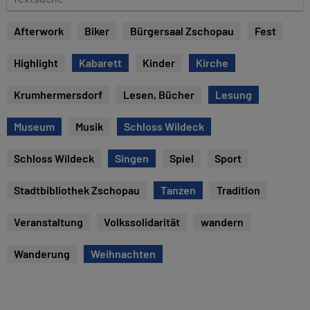
e
e
x
Afterwork
Biker
Bürgersaal Zschopau
Fest
t
s
Highlight
Kabarett
Kinder
Kirche
u
c
Krumhermersdorf
Lesen, Bücher
Lesung
h
e
Museum
Musik
Schloss Wildeck
Schloss Wildeck
Singen
Spiel
Sport
Stadtbibliothek Zschopau
Tanzen
Tradition
Veranstaltung
Volkssolidarität
wandern
Wanderung
Weihnachten