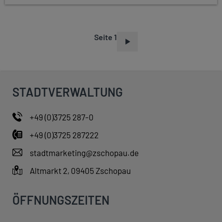
Seite 1
S
E
I
T
STADTVERWALTUNG
E
N
+49 (0)3725 287-0
N
+49 (0)3725 287222
U
M
stadtmarketing@zschopau.de
M
Altmarkt 2, 09405 Zschopau
E
R
ÖFFNUNGSZEITEN
I
E