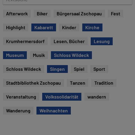
e
e
x
Afterwork
Biker
Bürgersaal Zschopau
Fest
t
s
Highlight
Kabarett
Kinder
Kirche
u
c
Krumhermersdorf
Lesen, Bücher
Lesung
h
e
Museum
Musik
Schloss Wildeck
Schloss Wildeck
Singen
Spiel
Sport
Stadtbibliothek Zschopau
Tanzen
Tradition
Veranstaltung
Volkssolidarität
wandern
Wanderung
Weihnachten