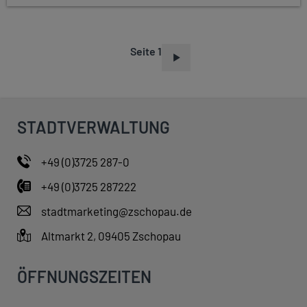
Seite 1
S
E
I
T
STADTVERWALTUNG
E
N
+49 (0)3725 287-0
N
+49 (0)3725 287222
U
M
stadtmarketing@zschopau.de
M
Altmarkt 2, 09405 Zschopau
E
R
ÖFFNUNGSZEITEN
I
E