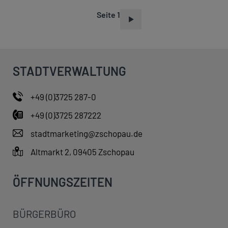
Seite 1
S
E
I
T
STADTVERWALTUNG
E
N
+49 (0)3725 287-0
N
+49 (0)3725 287222
U
M
stadtmarketing@zschopau.de
M
Altmarkt 2, 09405 Zschopau
E
R
ÖFFNUNGSZEITEN
I
E
BÜRGERBÜRO
R