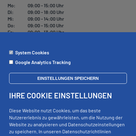
U
Mo:
09:00 - 15:00 Uhr
N
Di:
09:00 - 18:00 Uhr
G
Mi:
09:00 - 14:00 Uhr
Do:
09:00 - 15:00 Uhr
Fr:
09:00 - 13:00 Uhr
System Cookies
ÄMTER
Google Analytics Tracking
Mo:
09:00 - 12:00 Uhr
Di:
09:00 - 12:00 Uhr, 13:00 - 18:00 Uhr
EINSTELLUNGEN SPEICHERN
Mi:
geschlossen
Do:
09:00 - 12:00 Uhr, 13:00 - 15:00 Uhr
IHRE COOKIE EINSTELLUNGEN
Fr:
09:00 - 12:00 Uhr
zusätzliche Termine nach Vereinbarung
Diese Website nutzt Cookies, um das beste
Nutzererlebnis zu gewährleisten, um die Nutzung der
Website zu analysieren und Datenschutzeinstellungen
RECHTLICHES
zu speichern. In unseren Datenschutzrichtlinien