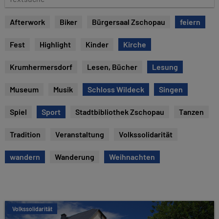
e
e
x
Afterwork
Biker
Bürgersaal Zschopau
feiern
t
s
Fest
Highlight
Kinder
Kirche
u
c
Krumhermersdorf
Lesen, Bücher
Lesung
h
e
Museum
Musik
Schloss Wildeck
Singen
Spiel
Sport
Stadtbibliothek Zschopau
Tanzen
Tradition
Veranstaltung
Volkssolidarität
wandern
Wanderung
Weihnachten
Volkssolidarität