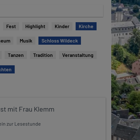
Fest
Highlight
Kinder
Kirche
seum
Musik
Schloss Wildeck
Tanzen
Tradition
Veranstaltung
chten
st mit Frau Klemm
t ein zur Lesestunde