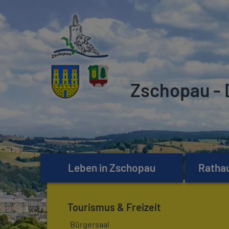
Zschopau - 
Leben in Zschopau
Rathau
Tourismus & Freizeit
Bürgersaal