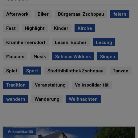
e
e
x
Afterwork
Biker
Bürgersaal Zschopau
feiern
t
s
Fest
Highlight
Kinder
Kirche
u
c
Krumhermersdorf
Lesen, Bücher
Lesung
h
e
Museum
Musik
Schloss Wildeck
Singen
Spiel
Sport
Stadtbibliothek Zschopau
Tanzen
Tradition
Veranstaltung
Volkssolidarität
wandern
Wanderung
Weihnachten
Volkssolidarität