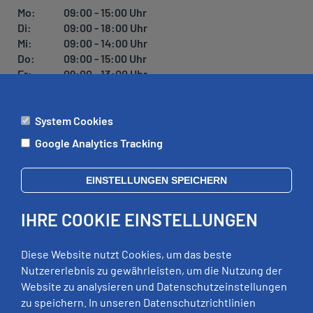
U
Mo:
09:00 - 15:00 Uhr
N
Di:
09:00 - 18:00 Uhr
G
Mi:
09:00 - 14:00 Uhr
Do:
09:00 - 15:00 Uhr
Fr:
09:00 - 13:00 Uhr
System Cookies
ÄMTER
Google Analytics Tracking
Mo:
09:00 - 12:00 Uhr
Di:
09:00 - 12:00 Uhr, 13:00 - 18:00 Uhr
EINSTELLUNGEN SPEICHERN
Mi:
geschlossen
Do:
09:00 - 12:00 Uhr, 13:00 - 15:00 Uhr
IHRE COOKIE EINSTELLUNGEN
Fr:
09:00 - 12:00 Uhr
zusätzliche Termine nach Vereinbarung
Diese Website nutzt Cookies, um das beste
Nutzererlebnis zu gewährleisten, um die Nutzung der
Website zu analysieren und Datenschutzeinstellungen
RECHTLICHES
zu speichern. In unseren Datenschutzrichtlinien