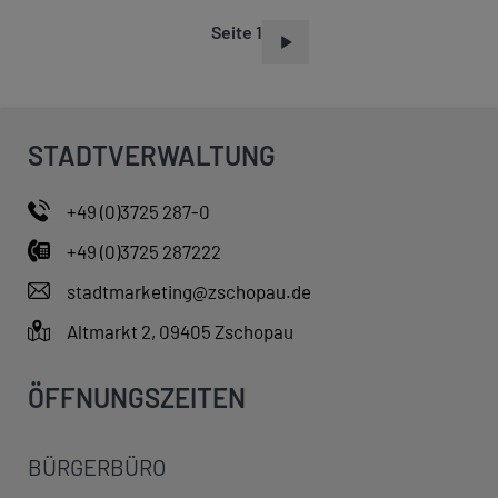
Seite 1
S
E
I
T
STADTVERWALTUNG
E
N
+49 (0)3725 287-0
N
+49 (0)3725 287222
U
M
stadtmarketing@zschopau.de
M
Altmarkt 2, 09405 Zschopau
E
R
ÖFFNUNGSZEITEN
I
E
BÜRGERBÜRO
R