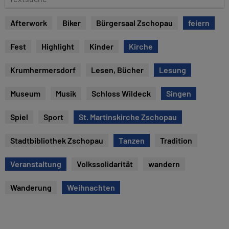
e
e
x
Afterwork
Biker
Bürgersaal Zschopau
feiern
t
s
Fest
Highlight
Kinder
Kirche
u
c
Krumhermersdorf
Lesen, Bücher
Lesung
h
e
Museum
Musik
Schloss Wildeck
Singen
Spiel
Sport
St. Martinskirche Zschopau
Stadtbibliothek Zschopau
Tanzen
Tradition
Veranstaltung
Volkssolidarität
wandern
Wanderung
Weihnachten