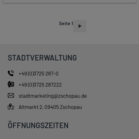
Seite 1
S
E
I
T
STADTVERWALTUNG
E
N
+49 (0)3725 287-0
N
+49 (0)3725 287222
U
M
stadtmarketing@zschopau.de
M
Altmarkt 2, 09405 Zschopau
E
R
ÖFFNUNGSZEITEN
I
E