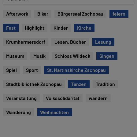
e
e
x
Afterwork
Biker
Bürgersaal Zschopau
feiern
t
s
Fest
Highlight
Kinder
Kirche
u
c
Krumhermersdorf
Lesen, Bücher
Lesung
h
e
Museum
Musik
Schloss Wildeck
Singen
Spiel
Sport
St. Martinskirche Zschopau
Stadtbibliothek Zschopau
Tanzen
Tradition
Veranstaltung
Volkssolidarität
wandern
Wanderung
Weihnachten