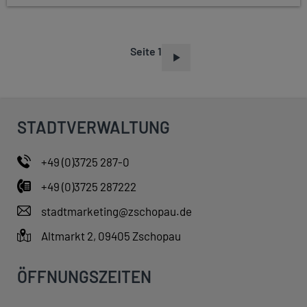
Seite 1
S
E
I
T
STADTVERWALTUNG
E
N
+49 (0)3725 287-0
N
+49 (0)3725 287222
U
M
stadtmarketing@zschopau.de
M
Altmarkt 2, 09405 Zschopau
E
R
ÖFFNUNGSZEITEN
I
E