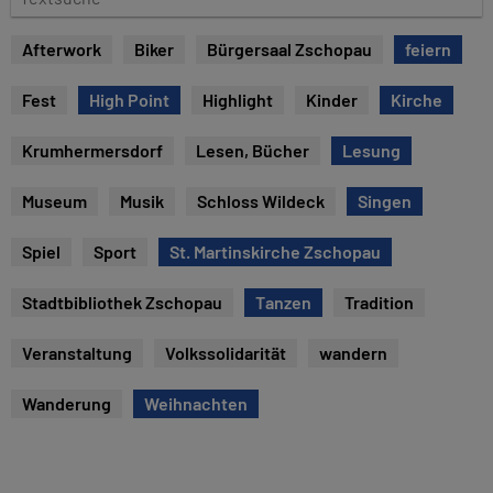
e
e
x
Afterwork
Biker
Bürgersaal Zschopau
feiern
t
s
Fest
High Point
Highlight
Kinder
Kirche
u
c
Krumhermersdorf
Lesen, Bücher
Lesung
h
e
Museum
Musik
Schloss Wildeck
Singen
Spiel
Sport
St. Martinskirche Zschopau
Stadtbibliothek Zschopau
Tanzen
Tradition
Veranstaltung
Volkssolidarität
wandern
Wanderung
Weihnachten