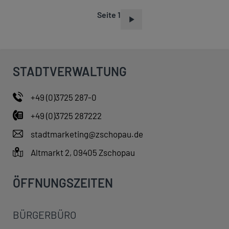
Seite 1
S
E
I
T
STADTVERWALTUNG
E
N
+49 (0)3725 287-0
N
+49 (0)3725 287222
U
M
stadtmarketing@zschopau.de
M
Altmarkt 2, 09405 Zschopau
E
R
ÖFFNUNGSZEITEN
I
E
BÜRGERBÜRO
R