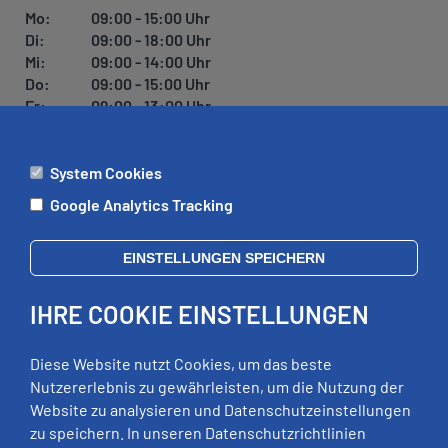
U
Mo:
09:00 - 15:00 Uhr
N
Di:
09:00 - 18:00 Uhr
G
Mi:
09:00 - 14:00 Uhr
Do:
09:00 - 15:00 Uhr
Fr:
09:00 - 13:00 Uhr
System Cookies
ÄMTER
Google Analytics Tracking
Mo:
09:00 - 12:00 Uhr
Di:
09:00 - 12:00 Uhr, 13:00 - 18:00 Uhr
EINSTELLUNGEN SPEICHERN
Mi:
geschlossen
Do:
09:00 - 12:00 Uhr, 13:00 - 15:00 Uhr
IHRE COOKIE EINSTELLUNGEN
Fr:
09:00 - 12:00 Uhr
zusätzliche Termine nach Vereinbarung
Diese Website nutzt Cookies, um das beste
Nutzererlebnis zu gewährleisten, um die Nutzung der
Website zu analysieren und Datenschutzeinstellungen
RECHTLICHES
zu speichern. In unseren Datenschutzrichtlinien