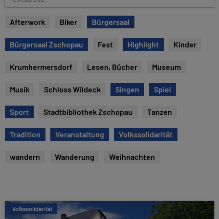
e
e
x
Afterwork
Biker
Bürgersaal
t
s
Bürgersaal Zschopau
Fest
Highlight
Kinder
u
c
Krumhermersdorf
Lesen, Bücher
Museum
h
e
Musik
Schloss Wildeck
Singen
Spiel
Sport
Stadtbibliothek Zschopau
Tanzen
Tradition
Veranstaltung
Volkssolidarität
wandern
Wanderung
Weihnachten
Volkssolidarität