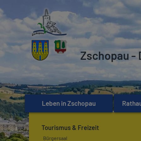
Zschopau - 
Leben in Zschopau
Rathau
Tourismus & Freizeit
Bürgersaal