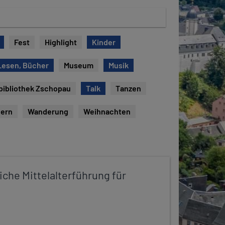
Fest
Highlight
Kinder
Lesen, Bücher
Museum
Musik
bibliothek Zschopau
Talk
Tanzen
ern
Wanderung
Weihnachten
iche Mittelalterführung für