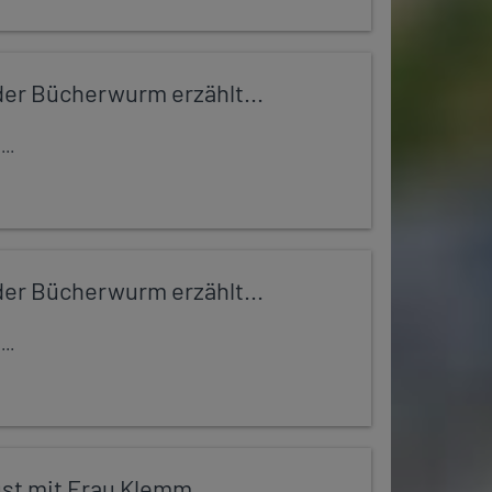
er Bücherwurm erzählt...
..
er Bücherwurm erzählt...
..
st mit Frau Klemm