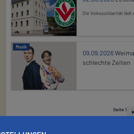
Die Volkssolidarität läd
Musik
09.09.2026
Weimar
schlechte Zeiten
Seite 1
S
E
I