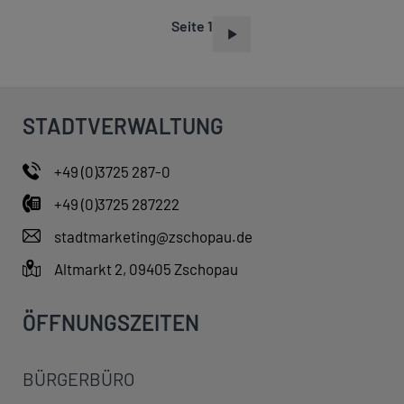
Seite 1
S
E
I
T
STADTVERWALTUNG
E
N
+49 (0)3725 287-0
N
+49 (0)3725 287222
U
M
stadtmarketing@zschopau.de
M
Altmarkt 2, 09405 Zschopau
E
R
ÖFFNUNGSZEITEN
I
E
BÜRGERBÜRO
R