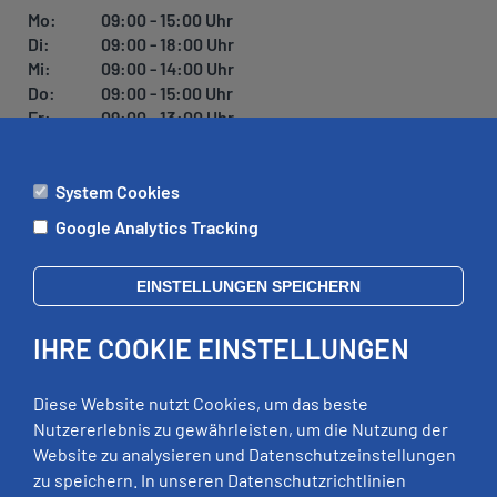
U
Mo:
09:00 - 15:00 Uhr
N
Di:
09:00 - 18:00 Uhr
G
Mi:
09:00 - 14:00 Uhr
Do:
09:00 - 15:00 Uhr
Fr:
09:00 - 13:00 Uhr
System Cookies
ÄMTER
Google Analytics Tracking
Mo:
09:00 - 12:00 Uhr
Di:
09:00 - 12:00 Uhr, 13:00 - 18:00 Uhr
EINSTELLUNGEN SPEICHERN
Mi:
geschlossen
Do:
09:00 - 12:00 Uhr, 13:00 - 15:00 Uhr
IHRE COOKIE EINSTELLUNGEN
Fr:
09:00 - 12:00 Uhr
zusätzliche Termine nach Vereinbarung
Diese Website nutzt Cookies, um das beste
Nutzererlebnis zu gewährleisten, um die Nutzung der
Website zu analysieren und Datenschutzeinstellungen
RECHTLICHES
zu speichern. In unseren Datenschutzrichtlinien