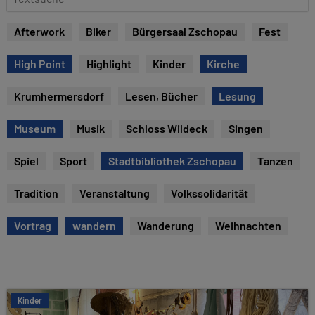
e
e
x
Afterwork
Biker
Bürgersaal Zschopau
Fest
t
s
High Point
Highlight
Kinder
Kirche
u
c
Krumhermersdorf
Lesen, Bücher
Lesung
h
e
Museum
Musik
Schloss Wildeck
Singen
Spiel
Sport
Stadtbibliothek Zschopau
Tanzen
Tradition
Veranstaltung
Volkssolidarität
Vortrag
wandern
Wanderung
Weihnachten
Kinder