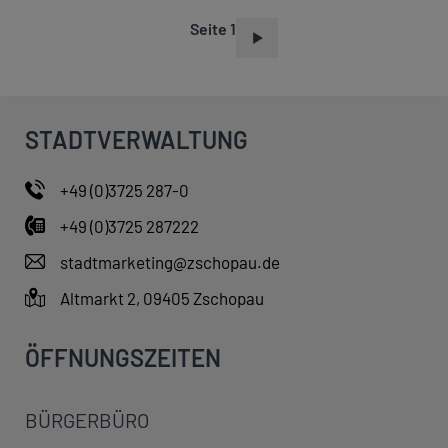
Seite 1
S
E
I
T
STADTVERWALTUNG
E
N
+49 (0)3725 287-0
N
+49 (0)3725 287222
U
M
stadtmarketing@zschopau.de
M
Altmarkt 2, 09405 Zschopau
E
R
ÖFFNUNGSZEITEN
I
E
BÜRGERBÜRO
R