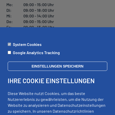
U
Mo:
09:00 - 15:00 Uhr
N
Di:
09:00 - 18:00 Uhr
G
Mi:
09:00 - 14:00 Uhr
Do:
09:00 - 15:00 Uhr
Fr:
09:00 - 13:00 Uhr
System Cookies
ÄMTER
Google Analytics Tracking
Mo:
09:00 - 12:00 Uhr
Di:
09:00 - 12:00 Uhr, 13:00 - 18:00 Uhr
EINSTELLUNGEN SPEICHERN
Mi:
geschlossen
Do:
09:00 - 12:00 Uhr, 13:00 - 15:00 Uhr
IHRE COOKIE EINSTELLUNGEN
Fr:
09:00 - 12:00 Uhr
zusätzliche Termine nach Vereinbarung
Diese Website nutzt Cookies, um das beste
Nutzererlebnis zu gewährleisten, um die Nutzung der
Website zu analysieren und Datenschutzeinstellungen
RECHTLICHES
zu speichern. In unseren Datenschutzrichtlinien