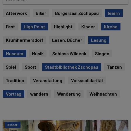
e
e
x
Afterwork
Biker
Bürgersaal Zschopau
feiern
t
s
Fest
High Point
Highlight
Kinder
Kirche
u
c
Krumhermersdorf
Lesen, Bücher
Lesung
h
e
Museum
Musik
Schloss Wildeck
Singen
Spiel
Sport
Stadtbibliothek Zschopau
Tanzen
Tradition
Veranstaltung
Volkssolidarität
Vortrag
wandern
Wanderung
Weihnachten
Kinder