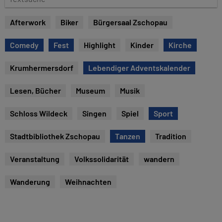
e
e
x
Afterwork
Biker
Bürgersaal Zschopau
t
s
Comedy
Fest
Highlight
Kinder
Kirche
u
c
Krumhermersdorf
Lebendiger Adventskalender
h
e
Lesen, Bücher
Museum
Musik
Schloss Wildeck
Singen
Spiel
Sport
Stadtbibliothek Zschopau
Tanzen
Tradition
Veranstaltung
Volkssolidarität
wandern
Wanderung
Weihnachten