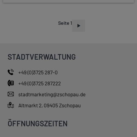
Seite 1
S
E
I
T
STADTVERWALTUNG
E
N
+49 (0)3725 287-0
N
+49 (0)3725 287222
U
M
stadtmarketing@zschopau.de
M
Altmarkt 2, 09405 Zschopau
E
R
ÖFFNUNGSZEITEN
I
E