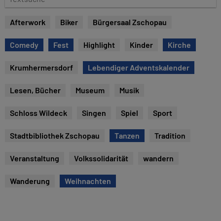
e
e
x
Afterwork
Biker
Bürgersaal Zschopau
t
s
Comedy
Fest
Highlight
Kinder
Kirche
u
c
Krumhermersdorf
Lebendiger Adventskalender
h
e
Lesen, Bücher
Museum
Musik
Schloss Wildeck
Singen
Spiel
Sport
Stadtbibliothek Zschopau
Tanzen
Tradition
Veranstaltung
Volkssolidarität
wandern
Wanderung
Weihnachten